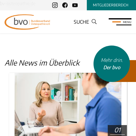
bv-osteopathie.de
MITGLIEDERBEREICH
SUCHE
MENU
Mehr drin.
Alle News im Überblick
Der bvo
01