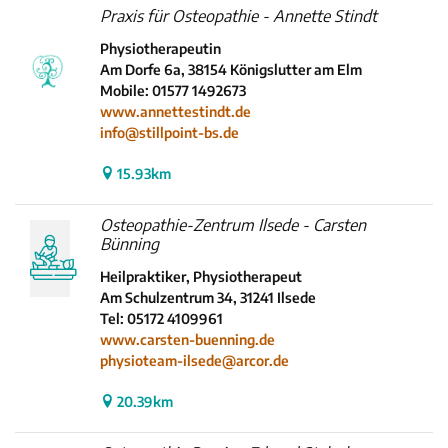
Praxis für Osteopathie - Annette Stindt
Physiotherapeutin
Am Dorfe 6a, 38154 Königslutter am Elm
Mobile: 01577 1492673
www.annettestindt.de
info@stillpoint-bs.de
15.93km
Osteopathie-Zentrum Ilsede - Carsten
Bünning
Heilpraktiker, Physiotherapeut
Am Schulzentrum 34, 31241 Ilsede
Tel: 05172 4109961
www.carsten-buenning.de
physioteam-ilsede@arcor.de
20.39km