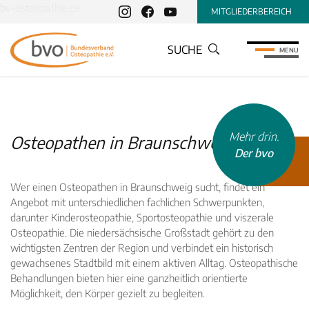
bv-osteopathie.de
MITGLIEDERBEREICH
SUCHE
MENU
Mehr drin.
Osteopathen in Braunschweig finden
Der bvo
Wer einen Osteopathen in Braunschweig sucht, findet ein
Angebot mit unterschiedlichen fachlichen Schwerpunkten,
darunter Kinderosteopathie, Sportosteopathie und viszerale
Osteopathie. Die niedersächsische Großstadt gehört zu den
wichtigsten Zentren der Region und verbindet ein historisch
gewachsenes Stadtbild mit einem aktiven Alltag. Osteopathische
Behandlungen bieten hier eine ganzheitlich orientierte
Möglichkeit, den Körper gezielt zu begleiten.