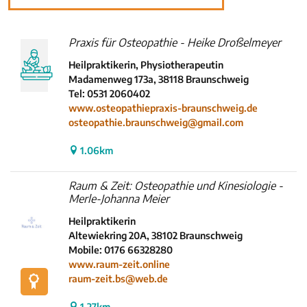
INHALTSTYP
Therapeuten
Praxis für Osteopathie - Heike Droßelmeyer
Schulen
Heilpraktikerin, Physiotherapeutin
Krankenkassen
Madamenweg 173a, 38118 Braunschweig
Tel: 0531 2060402
Neuigkeiten
www.osteopathiepraxis-braunschweig.de
Kleinanzeigen
osteopathie.braunschweig@gmail.com
Veranstaltungen
1.06km
Inhaltsseiten
Raum & Zeit: Osteopathie und Kinesiologie -
Merle-Johanna Meier
Heilpraktikerin
Altewiekring 20A, 38102 Braunschweig
Mobile: 0176 66328280
www.raum-zeit.online
raum-zeit.bs@web.de
1.27km