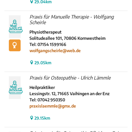
29.04km
Praxis für Manuelle Therapie - Wolfgang
Scheirle
Physiotherapeut
Solitudeallee 101, 70806 Kornwestheim
Tel: 07154 1599166
wolfgangscheirle@web.de
29.05km
Praxis für Osteopathie - Ulrich Lämmle
Heilpraktiker
Lessingstr. 12, 71665 Vaihingen an der Enz
Tel: 07042 950350
praxislaemmle@gmx.de
29.15km