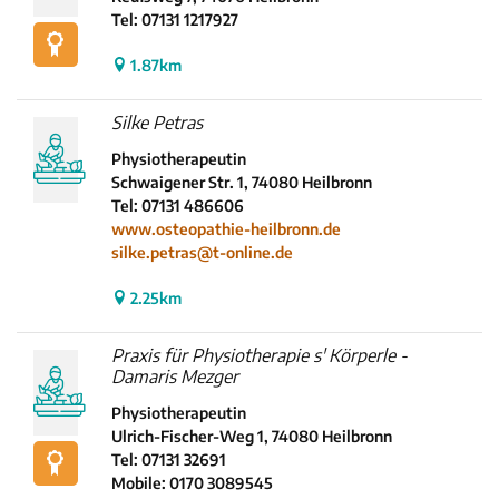
Tel: 07131 1217927
1.87km
Silke Petras
Physiotherapeutin
Schwaigener Str. 1, 74080 Heilbronn
INHALTSTYP
Tel: 07131 486606
www.osteopathie-heilbronn.de
Therapeuten
silke.petras@t-online.de
Schulen
2.25km
Krankenkassen
Neuigkeiten
Praxis für Physiotherapie s' Körperle -
Kleinanzeigen
Damaris Mezger
Veranstaltungen
Physiotherapeutin
Inhaltsseiten
Ulrich-Fischer-Weg 1, 74080 Heilbronn
Tel: 07131 32691
Mobile: 0170 3089545