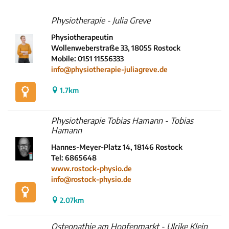
Physiotherapie - Julia Greve
Physiotherapeutin
INHALTSTYP
Wollenweberstraße 33, 18055 Rostock
Mobile: 0151 11556333
Therapeuten
info@physiotherapie-juliagreve.de
Schulen
1.7km
Krankenkassen
Neuigkeiten
Physiotherapie Tobias Hamann - Tobias
Kleinanzeigen
Hamann
Veranstaltungen
Hannes-Meyer-Platz 14, 18146 Rostock
Inhaltsseiten
Tel: 6865648
www.rostock-physio.de
info@rostock-physio.de
2.07km
Osteopathie am Hopfenmarkt - Ulrike Klein