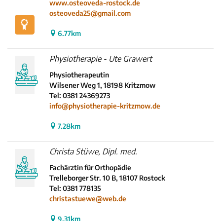
www.osteoveda-rostock.de
osteoveda25@gmail.com
6.77km
Physiotherapie - Ute Grawert
Physiotherapeutin
Wilsener Weg 1, 18198 Kritzmow
Tel: 0381 24369273
info@physiotherapie-kritzmow.de
7.28km
Christa Stüwe, Dipl. med.
Fachärztin für Orthopädie
Trelleborger Str. 10 B, 18107 Rostock
Tel: 0381 778135
christastuewe@web.de
9.31km