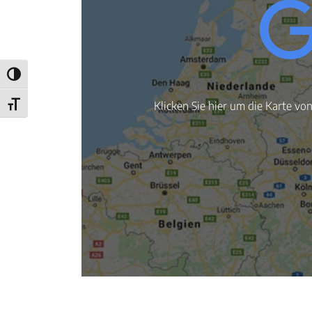
Umschalten auf hohe Kontraste
Klicken Sie hier um die Karte vo
Schrift vergrößern