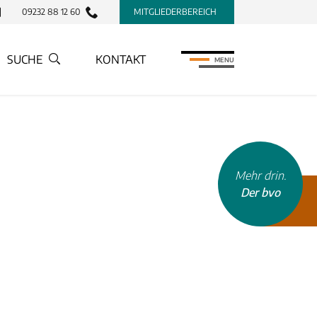
09232 88 12 60
MITGLIEDERBEREICH
SUCHE
KONTAKT
MENU
Mehr drin.
Der bvo
INHALTSTYP
Therapeuten
Schulen
Krankenkassen