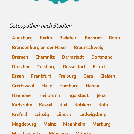
Osteopathen nach Städten
Augsburg
Berlin
Bielefeld
Bochum
Bonn
Brandenburg an der Havel
Braunschweig
Bremen
Chemnitz
Darmstadt
Dortmund
Dresden
Duisburg
Düsseldorf
Erfurt
Essen
Frankfurt
Freiburg
Gera
Gießen
Greifswald
Halle
Hamburg
Hanau
Hannover
Heilbronn
Ingolstadt
Jena
Karlsruhe
Kassel
Kiel
Koblenz
Köln
Krefeld
Leipzig
Lübeck
Ludwigsburg
Magdeburg
Mainz
Mannheim
Marburg
Marktredwitz
München
Münster