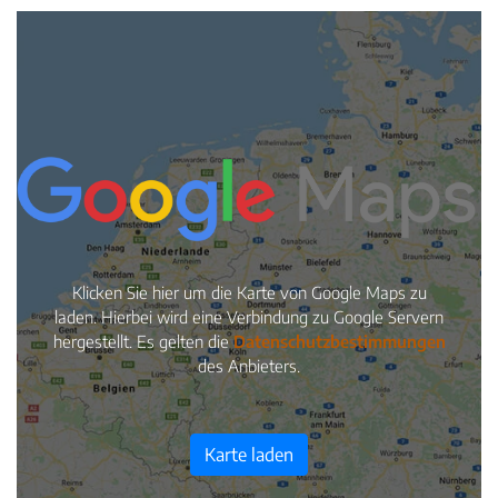
Liste
Karte
INHALTSTYP
Therapeuten
Schulen
Krankenkassen
Neuigkeiten
Kleinanzeigen
Veranstaltungen
Inhaltsseiten
Klicken Sie hier um die Karte von Google Maps zu
laden. Hierbei wird eine Verbindung zu Google Servern
hergestellt. Es gelten die
Datenschutzbestimmungen
des Anbieters.
Karte laden