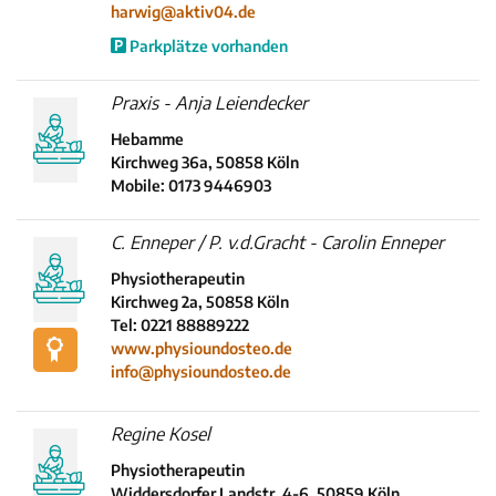
harwig@aktiv04.de
Parkplätze vorhanden
Praxis - Anja Leiendecker
Hebamme
Kirchweg 36a, 50858 Köln
Mobile: 0173 9446903
C. Enneper / P. v.d.Gracht - Carolin Enneper
Physiotherapeutin
Kirchweg 2a, 50858 Köln
Tel: 0221 88889222
www.physioundosteo.de
info@physioundosteo.de
Regine Kosel
Physiotherapeutin
Widdersdorfer Landstr. 4-6, 50859 Köln