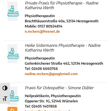
Private Praxis für Physiotherapie - Nadine
Katharina Werth
Physiotherapeutin
Brachthäuserstraße 40a, 52134 Herzogenrath
Mobile: 0157 80924814
n.reckers@freenet.de
Heike Sistermanns Physiotherapie - Nadine
Katharina Werth
Physiotherapeutin
Geilenkirchener Straße 462, 52134 Herzogenrath
Tel: 02406 6660766
nadine.reckers@googlemail.com
Praxis für Osteopathie - Simone Dübler
Umschalten auf hohe Kontraste
Heilpraktikerin, Physiotherapeutin
Schrift vergrößern
Oppener Str. 1G, 52146 Würselen
Tel: 02405 1407858