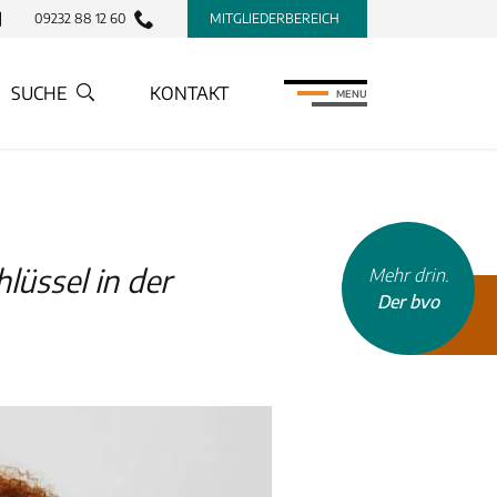
09232 88 12 60
MITGLIEDERBEREICH
SUCHE
KONTAKT
MENU
lüssel in der
Mehr drin.
Der bvo