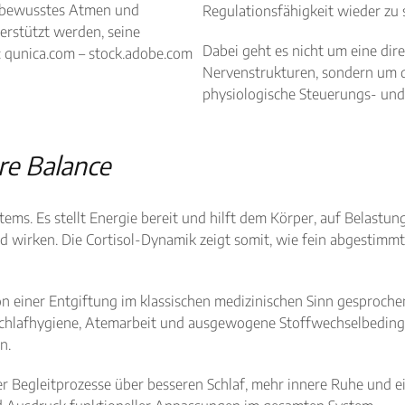
ch bewusstes Atmen und
Regulationsfähigkeit wieder zu 
erstützt werden, seine
Dabei geht es nicht um eine dir
o: qunica.com – stock.adobe.com
Nervenstrukturen, sondern um 
physiologische Steuerungs- und
re Balance
ems. Es stellt Energie bereit und hilft dem Körper, auf Belastun
 wirken. Die Cortisol-Dynamik zeigt somit, wie fein abgestimm
on einer Entgiftung im klassischen medizinischen Sinn gesproch
Schlafhygiene, Atemarbeit und ausgewogene Stoffwechselbeding
n.
er Begleitprozesse über besseren Schlaf, mehr innere Ruhe und ei