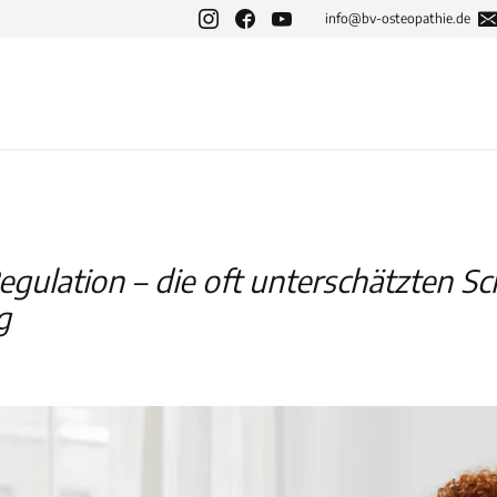
info@bv-osteopathie.de
lation – die oft unterschätzten Sch
g