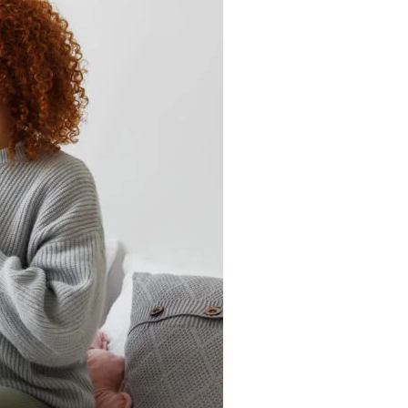
INHALTSTYP
Therapeuten
Schulen
Krankenkassen
Neuigkeiten
Kleinanzeigen
Veranstaltungen
Inhaltsseiten