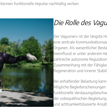
, können funktionelle Impulse nachhaltig wirken.
Die Rolle des Vag
Der Vagusnerv ist der längste H
eine zentrale Kommunikationsa
Organen. Als wesentlicher Best
beeinflusst er unter anderem H
zahlreiche autonome Regulations
Zusammenhang mit der Fähigkeit
Regeneration und innerer Stabil
Bei anhaltender Belastung kann 
Mögliche Begleiterscheinungen 
funktionelle Verdauungsbeschwer
der osteopathischen Begleitung
und achtsamkeitsbasierte Ansät