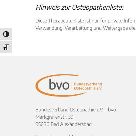
Hinweis zur Osteopathenliste:
Diese Therapeutenliste ist nur für private I
Verwendung, Verarbeitung und Weitergabe diese
Umschalten auf hohe Kontraste
Schrift vergrößern
Bundesverband Osteopathie e.V. – bvo
Markgrafenstr. 39
95680 Bad Alexandersbad