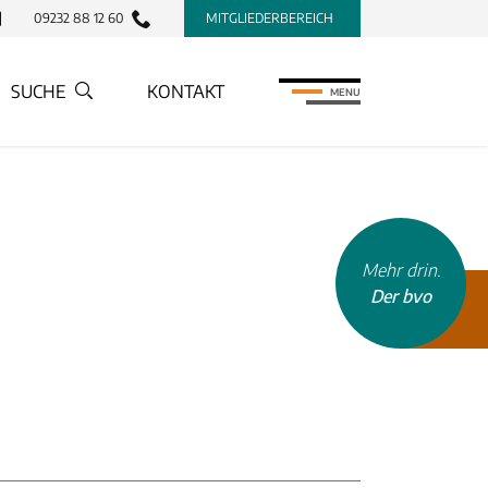
09232 88 12 60
MITGLIEDERBEREICH
SUCHE
KONTAKT
MENU
INHALTSTYP
Mehr drin.
Therapeuten
Der bvo
Schulen
Krankenkassen
Neuigkeiten
Kleinanzeigen
Veranstaltungen
Inhaltsseiten