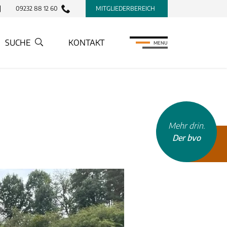
09232 88 12 60
MITGLIEDERBEREICH
SUCHE
KONTAKT
MENU
Mehr drin.
Der bvo