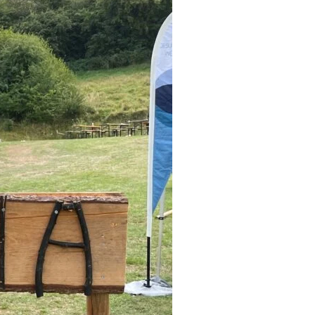
INHALTSTYP
Therapeuten
Schulen
Krankenkassen
Neuigkeiten
Kleinanzeigen
Veranstaltungen
Inhaltsseiten