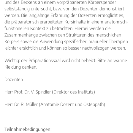
INHALTSTYP
und des Beckens an einem vorpräparierten Körperspender
selbstständig untersucht, bzw. von den Dozenten demonstriert
Therapeuten
werden. Die langjährige Erfahrung der Dozenten ermöglicht es,
Schulen
die präparatorisch erarbeiteten Kursinhalte in einem anatomisch-
funktionellen Kontext zu betrachten. Hierbei werden die
Krankenkassen
Zusammenhänge zwischen den Strukturen des menschlichen
Neuigkeiten
Körpers sowie die Anwendung spezifischer, manueller Therapien
Kleinanzeigen
leichter ersichtlich und können so besser nachvollzogen werden.
Veranstaltungen
Wichtig: der Präparationssaal wird nicht beheizt. Bitte an warme
Inhaltsseiten
Kleidung denken.
Dozenten
Herr Prof. Dr. V. Spindler (Direktor des Instituts)
Herr Dr. R. Müller (Anatomie Dozent und Osteopath)
Teilnahmebedingungen: