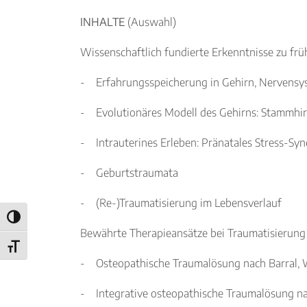
INHALTE
(Auswahl)
Wissenschaftlich fundierte Erkenntnisse zu fr
- Erfahrungsspeicherung in Gehirn, Nervensy
- Evolutionäres Modell des Gehirns: Stammhir
- Intrauterines Erleben: Pränatales Stress-Sy
- Geburtstraumata
- (Re-)Traumatisierung im Lebensverlauf
Umschalten auf hohe Kontraste
Bewährte Therapieansätze bei Traumatisierung
Schrift vergrößern
- Osteopathische Traumalösung nach Barral, 
- Integrative osteopathische Traumalösung n