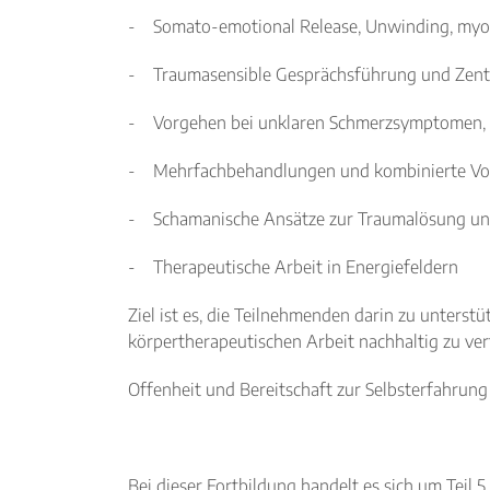
- Somato-emotional Release, Unwinding, myof
- Traumasensible Gesprächsführung und Zentr
- Vorgehen bei unklaren Schmerzsymptomen, S
- Mehrfachbehandlungen und kombinierte V
- Schamanische Ansätze zur Traumalösung und
- Therapeutische Arbeit in Energiefeldern
Ziel ist es, die Teilnehmenden darin zu unters
körpertherapeutischen Arbeit nachhaltig zu ver
Offenheit und Bereitschaft zur Selbsterfahrung 
Bei dieser Fortbildung handelt es sich um Teil 