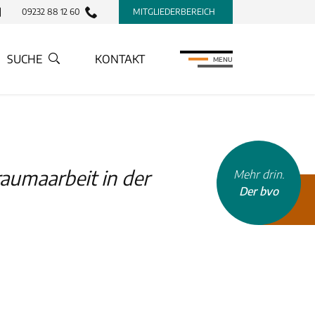
09232 88 12 60
MITGLIEDERBEREICH
SUCHE
KONTAKT
MENU
aumaarbeit in der
Mehr drin.
Der bvo
INHALTSTYP
Therapeuten
Schulen