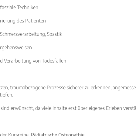
asziale Techniken
ierung des Patienten
chmerzverarbeitung, Spastik
orgehensweisen
 Verarbeitung von Todesfällen
tützen, traumabezogene Prozesse sicherer zu erkennen, angemesse
tiefen.
sind erwünscht, da viele Inhalte erst über eigenes Erleben verst
5 der Kursreihe
Pädiatrische Osteopathie