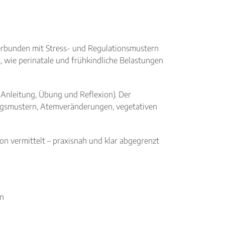
Krankenkassen
Neuigkeiten
Kleinanzeigen
 verbunden mit Stress- und Regulationsmustern
Veranstaltungen
, wie perinatale und frühkindliche Belastungen
Inhaltsseiten
Anleitung, Übung und Reflexion). Der
ngsmustern, Atemveränderungen, vegetativen
 vermittelt – praxisnah und klar abgegrenzt
en