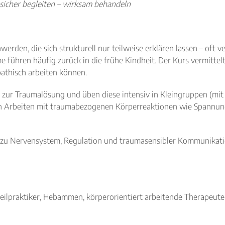
icher begleiten – wirksam behandeln
werden, die sich strukturell nur teilweise erklären lassen – oft
führen häufig zurück in die frühe Kindheit. Der Kurs vermittelt
pathisch arbeiten können.
zur Traumalösung und üben diese intensiv in Kleingruppen (mit 
hen Arbeiten mit traumabezogenen Körperreaktionen wie Spannu
u Nervensystem, Regulation und traumasensibler Kommunikation
ilpraktiker, Hebammen, körperorientiert arbeitende Therapeut