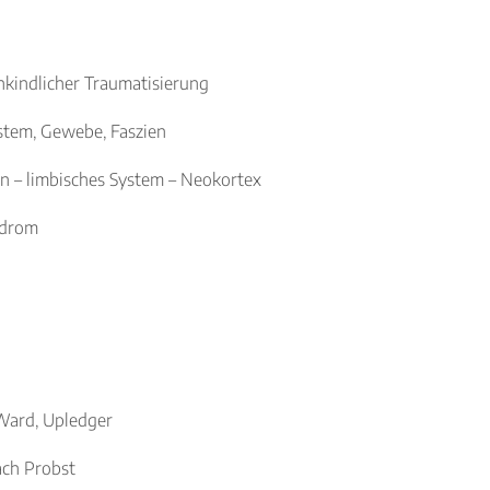
ühkindlicher Traumatisierung
stem, Gewebe, Faszien
n – limbisches System – Neokortex
ndrom
Ward, Upledger
ach Probst