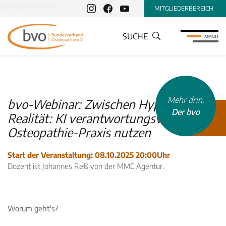
bv-osteopathie.de
MITGLIEDERBEREICH
SUCHE
MENU
Mehr drin.
bvo-Webinar: Zwischen Hype und
Der bvo
Realität: KI verantwortungsvoll in der
Osteopathie-Praxis nutzen
INHALTSTYP
Therapeuten
Start der Veranstaltung: 08.10.2025 20:00Uhr
Dozent ist Johannes Reß von der MMC Agentur.
Schulen
Krankenkassen
Neuigkeiten
Worum geht's?
Kleinanzeigen