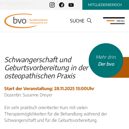
bv-osteopathie.de
MITGLIEDERBEREICH
SUCHE
MENU
Mehr drin.
Schwangerschaft und
Der bvo
Geburtsvorbereitung in der
osteopathischen Praxis
Start der Veranstaltung: 28.11.2025 13:00Uhr
Dozentin: Susanne Dreyer
INHALTSTYP
Therapeuten
Ein sehr praktisch orientierter Kurs mit vielen
Therapiemöglichkeiten für die Behandlung während der
Schulen
Schwangerschaft und für die Geburtsvorbereitung.
Krankenkassen