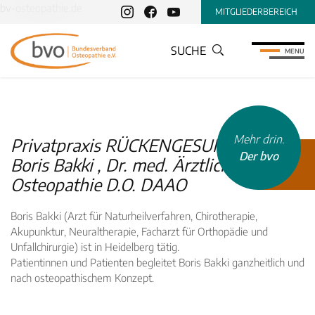
bv-osteopathie.de
MITGLIEDERBEREICH
SUCHE
MENU
Mehr drin.
Privatpraxis RÜCKENGESUNDHEIT,
Der bvo
Boris Bakki , Dr. med. Ärztliche
Osteopathie D.O. DAAO
Boris Bakki (Arzt für Naturheilverfahren, Chirotherapie,
Akupunktur, Neuraltherapie, Facharzt für Orthopädie und
Unfallchirurgie) ist in Heidelberg tätig.
INHALTSTYP
Patientinnen und Patienten begleitet Boris Bakki ganzheitlich und
nach osteopathischem Konzept.
Therapeuten
Schulen