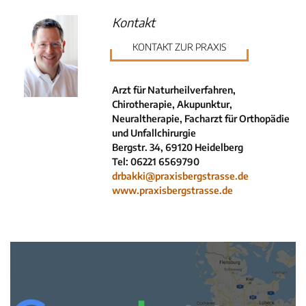
Krankenkassen
Kontakt
Neuigkeiten
KONTAKT ZUR PRAXIS
Kleinanzeigen
Veranstaltungen
Inhaltsseiten
Arzt für Naturheilverfahren,
Chirotherapie, Akupunktur,
Neuraltherapie, Facharzt für Orthopädie
und Unfallchirurgie
Bergstr. 34, 69120 Heidelberg
Tel: 06221 6569790
drbakki@praxisbergstrasse.de
www.praxisbergstrasse.de