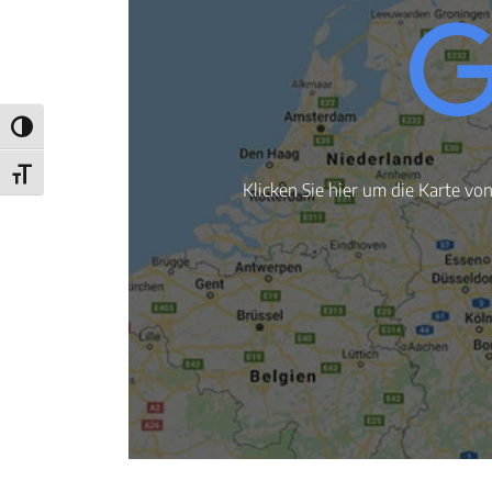
Umschalten auf hohe Kontraste
Schrift vergrößern
Klicken Sie hier um die Karte vo