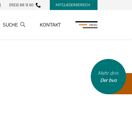
09232 88 12 60
MITGLIEDERBEREICH
SUCHE
KONTAKT
MENU
Mehr drin.
Der bvo
INHALTSTYP
Therapeuten
Schulen
Krankenkassen