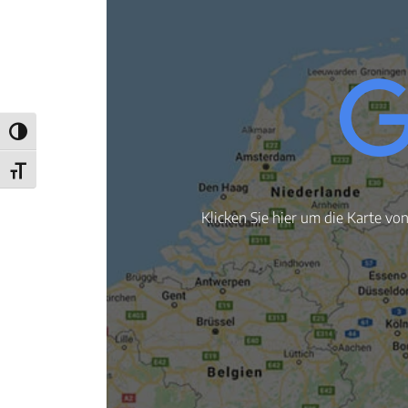
Umschalten auf hohe Kontraste
Schrift vergrößern
Klicken Sie hier um die Karte vo