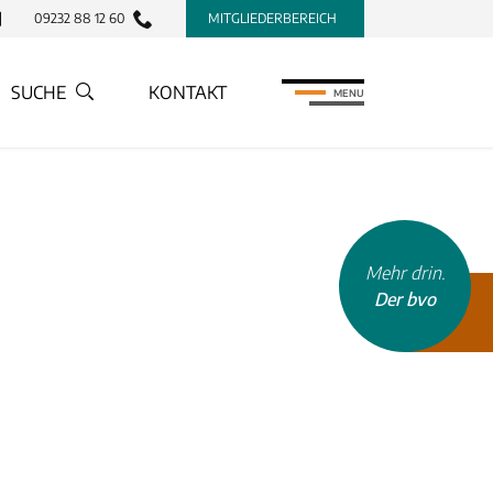
09232 88 12 60
MITGLIEDERBEREICH
SUCHE
KONTAKT
MENU
Mehr drin.
Der bvo
INHALTSTYP
Therapeuten
Schulen
Krankenkassen