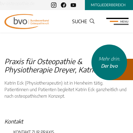
bv-osteopathie.de
MITGLIEDERBEREICH
SUCHE
MENU
Mehr drin.
Praxis für Osteopathie &
Der bvo
Physiotherapie Dreyer, Katrin Eck
Katrin Eck (Physiotherapeutin) ist in Herxheim tätig.
Patientinnen und Patienten begleitet Katrin Eck ganzheitlich und
nach osteopathischem Konzept.
INHALTSTYP
Therapeuten
Kontakt
Schulen
Krankenkassen
KONTAKT ZUR PRAXIS