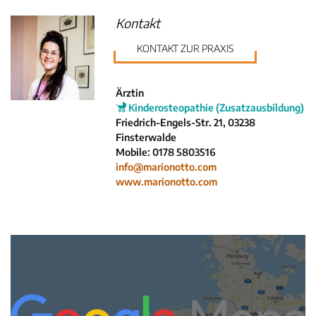
Krankenkassen
Kontakt
Neuigkeiten
Kleinanzeigen
KONTAKT ZUR PRAXIS
Veranstaltungen
Inhaltsseiten
Ärztin
Kinderosteopathie (Zusatzausbildung)
Friedrich-Engels-Str. 21, 03238
Finsterwalde
Mobile: 0178 5803516
info@marionotto.com
www.marionotto.com