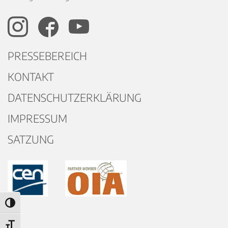
PRESSEBEREICH
KONTAKT
DATENSCHUTZERKLÄRUNG
IMPRESSUM
SATZUNG
Umschalten auf hohe Kontraste
Schrift vergrößern