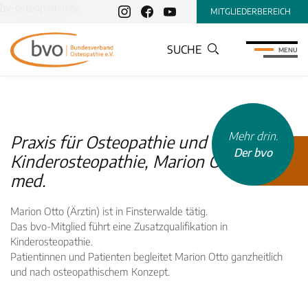
bv-osteopathie.de
MITGLIEDERBEREICH
SUCHE
MENU
Mehr drin.
Praxis für Osteopathie und
Der bvo
Kinderosteopathie, Marion Otto , Dr.
med.
Marion Otto (Ärztin) ist in Finsterwalde tätig.
Das bvo-Mitglied führt eine Zusatzqualifikation in
Kinderosteopathie.
INHALTSTYP
Patientinnen und Patienten begleitet Marion Otto ganzheitlich
und nach osteopathischem Konzept.
Therapeuten
Schulen