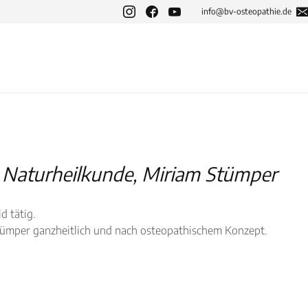
info@bv-osteopathie.de
d Naturheilkunde, Miriam Stümper
d tätig.
tümper ganzheitlich und nach osteopathischem Konzept.