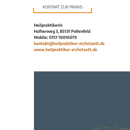
KONTAKT ZUR PRAXIS
Heilpraktikerin
Hafnerweg 3, 85131 Pollenfeld
Mobile: 0151 19016079
kontakt@heilpraktiker-eichstaett.de
www.heilpraktiker-eichstaett.de