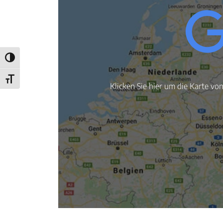
Umschalten auf hohe Kontraste
Schrift vergrößern
Klicken Sie hier um die Karte vo