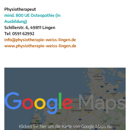
Neuigkeiten
Physiotherapeut
mind. 800 UE Osteopathie (in
Kleinanzeigen
Ausbildung)
Veranstaltungen
Schillerstr. 6, 49811 Lingen
Tel: 0591 62992
Inhaltsseiten
info@physiotherapie-weiss-lingen.de
www.physiotherapie-weiss-lingen.de
Klicken Sie hier um die Karte von Google Maps zu