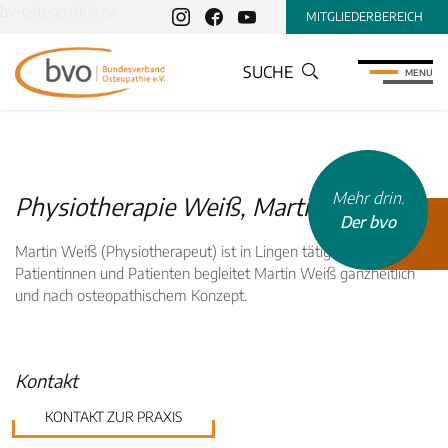
bv-osteopathie.de
MITGLIEDERBEREICH
SUCHE
MENU
Mehr drin.
Physiotherapie Weiß, Martin Weiß
Der bvo
Martin Weiß (Physiotherapeut) ist in Lingen tätig. Ebenso in
.
Patientinnen und Patienten begleitet Martin Weiß ganzheitlich
und nach osteopathischem Konzept.
INHALTSTYP
Kontakt
Therapeuten
Schulen
KONTAKT ZUR PRAXIS
Krankenkassen