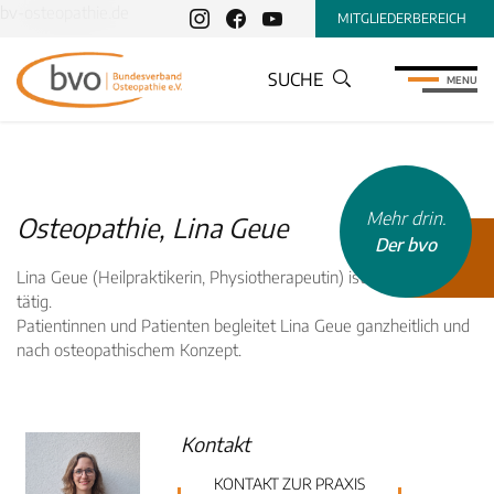
bv-osteopathie.de
MITGLIEDERBEREICH
SUCHE
MENU
Mehr drin.
Osteopathie, Lina Geue
Der bvo
Lina Geue (Heilpraktikerin, Physiotherapeutin) ist in Hamburg
tätig.
Patientinnen und Patienten begleitet Lina Geue ganzheitlich und
nach osteopathischem Konzept.
INHALTSTYP
Therapeuten
Kontakt
Schulen
Krankenkassen
KONTAKT ZUR PRAXIS