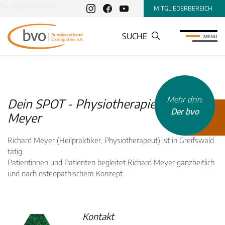
bv-osteopathie.de
MITGLIEDERBEREICH
SUCHE
MENU
Mehr drin.
Dein SPOT - Physiotherapie, Richard
Der bvo
Meyer
Richard Meyer (Heilpraktiker, Physiotherapeut) ist in Greifswald
tätig.
Patientinnen und Patienten begleitet Richard Meyer ganzheitlich
und nach osteopathischem Konzept.
INHALTSTYP
Therapeuten
Schulen
Kontakt
Krankenkassen