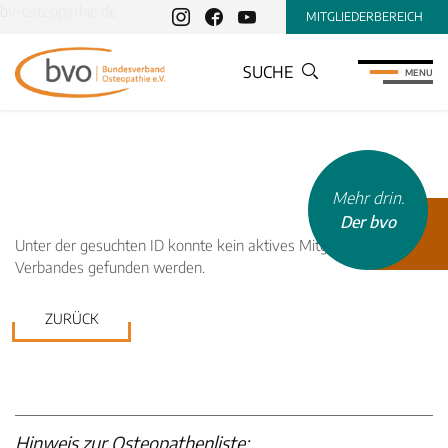
bv-osteopathie.de
MITGLIEDERBEREICH
SUCHE
MENU
Mehr drin.
Der bvo
INHALTSTYP
Unter der gesuchten ID konnte kein aktives Mitglied unseres
Verbandes gefunden werden.
Therapeuten
Schulen
ZURÜCK
Krankenkassen
Neuigkeiten
Kleinanzeigen
Veranstaltungen
Hinweis zur Osteopathenliste: