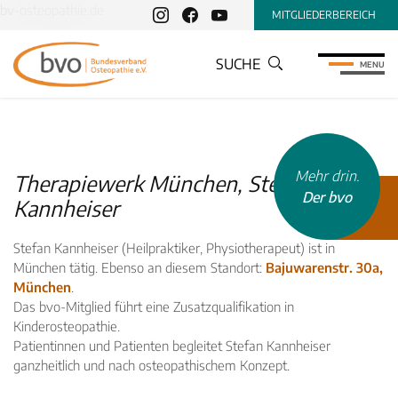
bv-osteopathie.de
MITGLIEDERBEREICH
SUCHE
MENU
Mehr drin.
Therapiewerk München, Stefan
Der bvo
Kannheiser
Stefan Kannheiser (Heilpraktiker, Physiotherapeut) ist in
München tätig. Ebenso an diesem Standort:
Bajuwarenstr. 30a,
München
.
Das bvo-Mitglied führt eine Zusatzqualifikation in
INHALTSTYP
Kinderosteopathie.
Patientinnen und Patienten begleitet Stefan Kannheiser
Therapeuten
ganzheitlich und nach osteopathischem Konzept.
Schulen