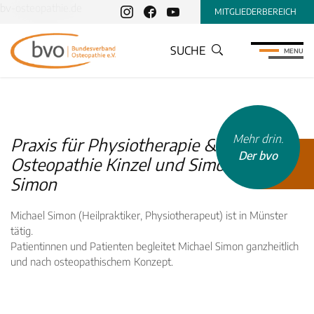
bv-osteopathie.de
MITGLIEDERBEREICH
SUCHE
MENU
Mehr drin.
Praxis für Physiotherapie &
Der bvo
Osteopathie Kinzel und Simon, Michael
Simon
Michael Simon (Heilpraktiker, Physiotherapeut) ist in Münster
tätig.
INHALTSTYP
Patientinnen und Patienten begleitet Michael Simon ganzheitlich
und nach osteopathischem Konzept.
Therapeuten
Schulen
Krankenkassen