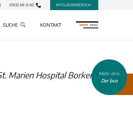
09232 88 12 60
MITGLIEDERBEREICH
SUCHE
KONTAKT
MENU
. Marien Hospital Borken,
Mehr drin.
Der bvo
INHALTSTYP
Therapeuten
Schulen
Krankenkassen