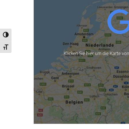
Umschalten auf hohe Kontraste
Schrift vergrößern
Klicken Sie hier um die Karte vo