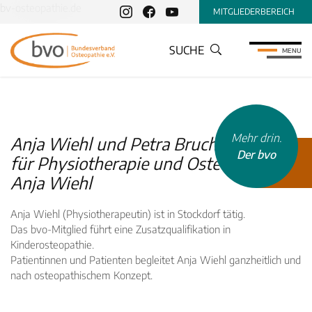
bv-osteopathie.de
MITGLIEDERBEREICH
SUCHE
MENU
Mehr drin.
Anja Wiehl und Petra Bruch - Praxis
Der bvo
für Physiotherapie und Osteopathie,
Anja Wiehl
Anja Wiehl (Physiotherapeutin) ist in Stockdorf tätig.
Das bvo-Mitglied führt eine Zusatzqualifikation in
Kinderosteopathie.
INHALTSTYP
Patientinnen und Patienten begleitet Anja Wiehl ganzheitlich und
Therapeuten
nach osteopathischem Konzept.
Schulen