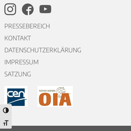
PRESSEBEREICH
KONTAKT
DATENSCHUTZERKLÄRUNG
IMPRESSUM
SATZUNG
Umschalten auf hohe Kontraste
Schrift vergrößern