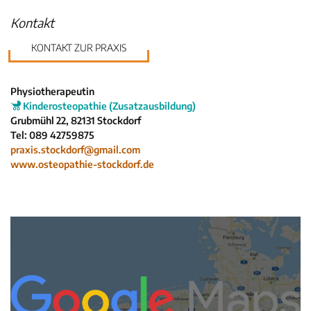
Krankenkassen
Kontakt
Neuigkeiten
Kleinanzeigen
KONTAKT ZUR PRAXIS
Veranstaltungen
Inhaltsseiten
Physiotherapeutin
Kinderosteopathie (Zusatzausbildung)
Grubmühl 22, 82131 Stockdorf
Tel: 089 42759875
praxis.stockdorf@gmail.com
www.osteopathie-stockdorf.de