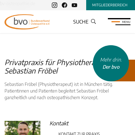
bv-osteopathie.de
MITGLIEDERBEREICH
SUCHE
MENU
Mehr drin.
Privatpraxis für Physiotherapie,
Der bvo
Sebastian Fröbel
Sebastian Fröbel (Physiotherapeut) ist in München tätig.
Patientinnen und Patienten begleitet Sebastian Fröbel
ganzheitlich und nach osteopathischem Konzept.
INHALTSTYP
Therapeuten
Kontakt
Schulen
Krankenkassen
KONTAKT ZUR PRAXIS