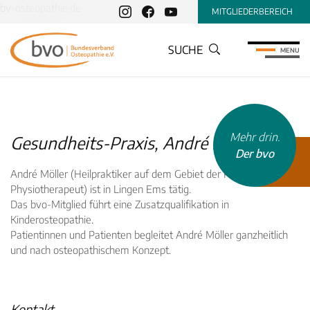
bv-osteopathie.de
MITGLIEDERBEREICH
SUCHE
MENU
Mehr drin.
Gesundheits-Praxis, André Möller
Der bvo
André Möller (Heilpraktiker auf dem Gebiet der Physiotherapie,
Physiotherapeut) ist in Lingen Ems tätig.
Das bvo-Mitglied führt eine Zusatzqualifikation in
Kinderosteopathie.
Patientinnen und Patienten begleitet André Möller ganzheitlich
INHALTSTYP
und nach osteopathischem Konzept.
Therapeuten
Schulen
Kontakt