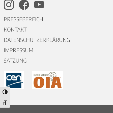
PRESSEBEREICH
KONTAKT
DATENSCHUTZERKLÄRUNG
IMPRESSUM
SATZUNG
Umschalten auf hohe Kontraste
Schrift vergrößern