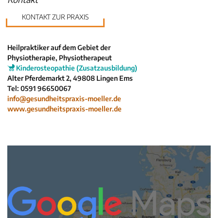
Krankenkassen
Neuigkeiten
KONTAKT ZUR PRAXIS
Kleinanzeigen
Veranstaltungen
Heilpraktiker auf dem Gebiet der
Physiotherapie, Physiotherapeut
Inhaltsseiten
Kinderosteopathie (Zusatzausbildung)
Alter Pferdemarkt 2, 49808 Lingen Ems
Tel: 0591 96650067
info@gesundheitspraxis-moeller.de
www.gesundheitspraxis-moeller.de