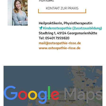
Krankenkassen
Neuigkeiten
KONTAKT ZUR PRAXIS
Kleinanzeigen
Veranstaltungen
Heilpraktikerin, Physiotherapeutin
Kinderosteopathie (Zusatzausbildung)
Inhaltsseiten
Stadtring 1, 49124 Georgsmarienhütte
Tel: 05401 7959820
mail@osteopathie-risse.de
www.osteopathie-risse.de