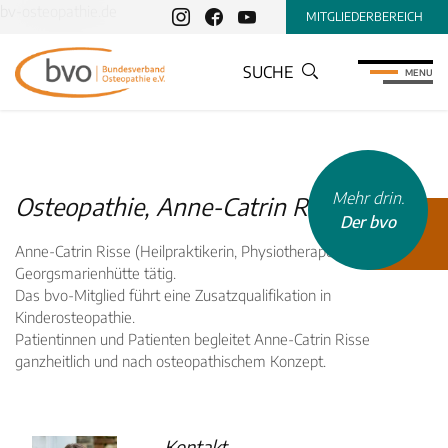
bv-osteopathie.de
MITGLIEDERBEREICH
SUCHE
MENU
Mehr drin.
Osteopathie, Anne-Catrin Risse
Der bvo
Anne-Catrin Risse (Heilpraktikerin, Physiotherapeutin) ist in
Georgsmarienhütte tätig.
Das bvo-Mitglied führt eine Zusatzqualifikation in
Kinderosteopathie.
Patientinnen und Patienten begleitet Anne-Catrin Risse
INHALTSTYP
ganzheitlich und nach osteopathischem Konzept.
Therapeuten
Schulen
Kontakt