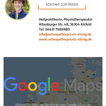
KONTAKT ZUR PRAXIS
Neuigkeiten
Kleinanzeigen
Heilpraktikerin, Physiotherapeutin
Veranstaltungen
Altenburger Str. 48, 36304 Alsfeld
Inhaltsseiten
Tel: 06631 7989880
info@osteopathiepraxis-elsing.de
www.osteopathiepraxis-elsing.de
Klicken Sie hier um die Karte von Google Maps zu