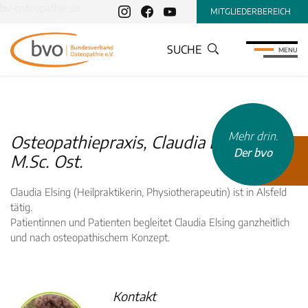
bv-osteopathie.de
MITGLIEDERBEREICH
SUCHE
MENU
Mehr drin.
Osteopathiepraxis, Claudia Elsing ,
Der bvo
M.Sc. Ost.
Claudia Elsing (Heilpraktikerin, Physiotherapeutin) ist in Alsfeld
tätig.
Patientinnen und Patienten begleitet Claudia Elsing ganzheitlich
und nach osteopathischem Konzept.
INHALTSTYP
Therapeuten
Schulen
Kontakt
Krankenkassen