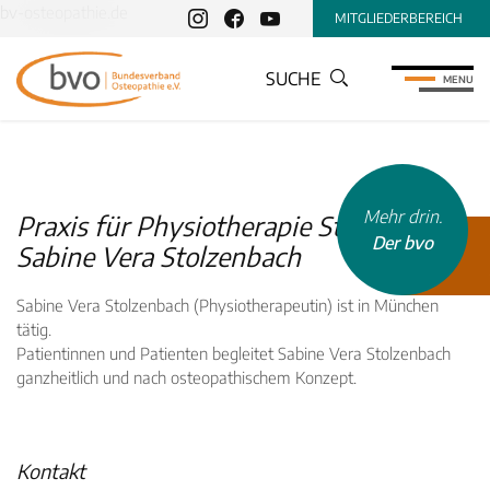
bv-osteopathie.de
MITGLIEDERBEREICH
SUCHE
MENU
Mehr drin.
Praxis für Physiotherapie Stolzenbach,
Der bvo
Sabine Vera Stolzenbach
Sabine Vera Stolzenbach (Physiotherapeutin) ist in München
tätig.
Patientinnen und Patienten begleitet Sabine Vera Stolzenbach
ganzheitlich und nach osteopathischem Konzept.
INHALTSTYP
Therapeuten
Schulen
Kontakt