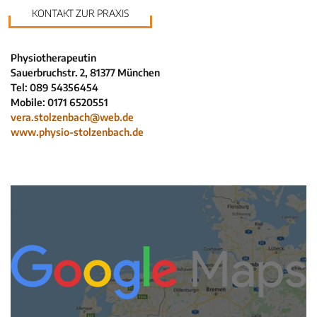
Krankenkassen
KONTAKT ZUR PRAXIS
Neuigkeiten
Kleinanzeigen
Physiotherapeutin
Veranstaltungen
Sauerbruchstr. 2, 81377 München
Inhaltsseiten
Tel: 089 54356454
Mobile: 0171 6520551
vera.stolzenbach@web.de
www.physio-stolzenbach.de