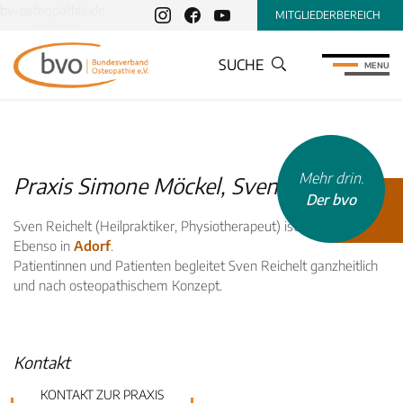
bv-osteopathie.de
MITGLIEDERBEREICH
SUCHE
MENU
Mehr drin.
Praxis Simone Möckel, Sven Reichelt
Der bvo
Sven Reichelt (Heilpraktiker, Physiotherapeut) ist in Ellefeld tätig.
Ebenso in
Adorf
.
Patientinnen und Patienten begleitet Sven Reichelt ganzheitlich
und nach osteopathischem Konzept.
INHALTSTYP
Therapeuten
Kontakt
Schulen
KONTAKT ZUR PRAXIS
Krankenkassen