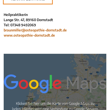
Neuigkeiten
Kleinanzeigen
Heilpraktikerin
Lange Str. 47, 89160 Dornstadt
Veranstaltungen
Tel: 07348 9492069
Inhaltsseiten
braunmiller@osteopathie-dornstadt.de
www.osteopathie-dornstadt.de
Klicken Sie hier um die Karte von Google Maps zu
laden. Hierbei wird eine Verbindung zu Google Servern