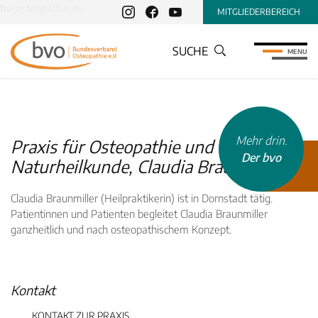
bv-osteopathie.de
MITGLIEDERBEREICH
SUCHE
MENU
Mehr drin.
Praxis für Osteopathie und
Der bvo
Naturheilkunde, Claudia Braunmiller
Claudia Braunmiller (Heilpraktikerin) ist in Dornstadt tätig.
Patientinnen und Patienten begleitet Claudia Braunmiller
ganzheitlich und nach osteopathischem Konzept.
INHALTSTYP
Therapeuten
Kontakt
Schulen
Krankenkassen
KONTAKT ZUR PRAXIS