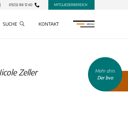
09232 88 12 60
MITGLIEDERBEREICH
SUCHE
KONTAKT
MENU
cole Zeller
Mehr drin.
Der bvo
INHALTSTYP
Therapeuten
Schulen
Krankenkassen