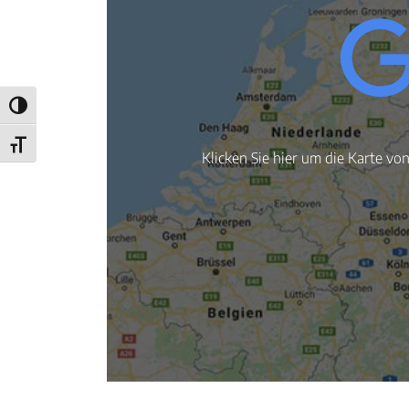
Umschalten auf hohe Kontraste
Schrift vergrößern
Klicken Sie hier um die Karte vo