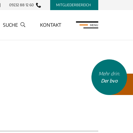
09232 88 12 60
MITGLIEDERBEREICH
SUCHE
KONTAKT
MENU
INHALTSTYP
Mehr drin.
Therapeuten
Der bvo
Schulen
Krankenkassen
Neuigkeiten
Kleinanzeigen
Veranstaltungen
Inhaltsseiten