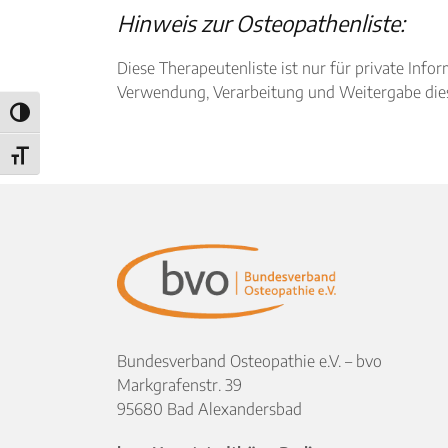
Hinweis zur Osteopathenliste:
Diese Therapeutenliste ist nur für private I
Verwendung, Verarbeitung und Weitergabe diese
Umschalten auf hohe Kontraste
Schrift vergrößern
Bundesverband Osteopathie e.V. – bvo
Markgrafenstr. 39
95680 Bad Alexandersbad