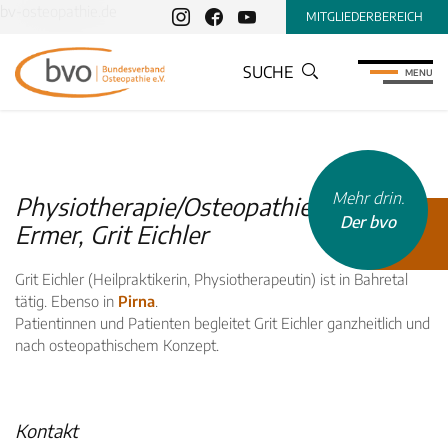
bv-osteopathie.de
MITGLIEDERBEREICH
SUCHE
MENU
Mehr drin.
Physiotherapie/Osteopathie Eichler-
Der bvo
Ermer, Grit Eichler
Grit Eichler (Heilpraktikerin, Physiotherapeutin) ist in Bahretal
tätig. Ebenso in
Pirna
.
Patientinnen und Patienten begleitet Grit Eichler ganzheitlich und
INHALTSTYP
nach osteopathischem Konzept.
Therapeuten
Schulen
Kontakt
Krankenkassen