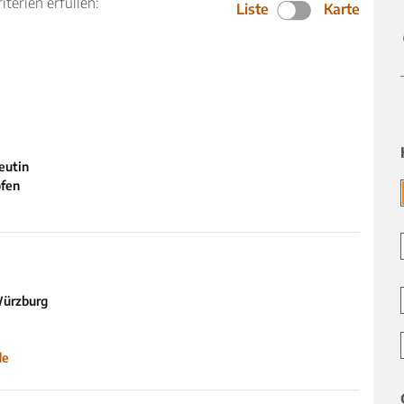
iterien erfüllen:
Liste
Karte
eutin
öfen
Würzburg
de