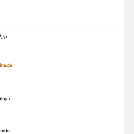
ohm
ine.de
örger
eutin