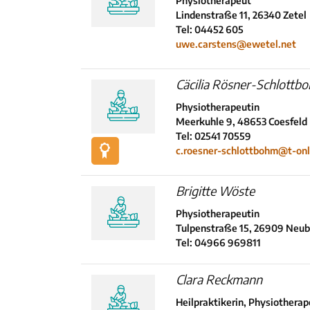
Physiotherapeut
Lindenstraße 11, 26340 Zetel
Tel: 04452 605
uwe.carstens@ewetel.net
Cäcilia Rösner-Schlottb
Physiotherapeutin
Meerkuhle 9, 48653 Coesfeld
Tel: 02541 70559
c.roesner-schlottbohm@t-onl
Brigitte Wöste
Physiotherapeutin
Tulpenstraße 15, 26909 Neub
Tel: 04966 969811
Clara Reckmann
Heilpraktikerin, Physiotherap