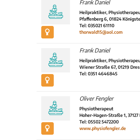
Frank Daniel
Heilpraktiker, Physiotherape
Pfaffenberg 6, 01824 Königst
Tel: 035021 61110
thorwald15@aol.com
Frank Daniel
Heilpraktiker, Physiotherape
Wiener Straße 67, 01219 Dre
Tel: 0351 4646845
Oliver Fengler
Physiotherapeut
Hoher-Hagen-Straße 1, 37127 
Tel: 05502 5472200
www.physiofengler.de