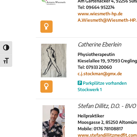
Am Gartenacker 4, 92256 Sü
Tel: 09664 952274
www.wiesmeth-hp.de
A.Wiesmeth@Wiesmeth-HP.
Catherine Eberlein
Umschalten auf hohe Kontraste
Physiotherapeutin
Kieselallee 19, 97993 Creglin
Schrift vergrößern
Tel: 07933 20060
c.j.stockman@gmx.de
Parkplätze vorhanden
Stockwerk 1
Stefan Dillitz, D.O. - BVO
Heilpraktiker
Moosgasse 2, 85250 Altomün
Mobile: 0176 78108817
www.stefandillitzmedfit.com