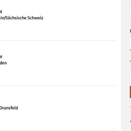
ut
ein/Sächsische Schweiz
ut
sden
Dransfeld