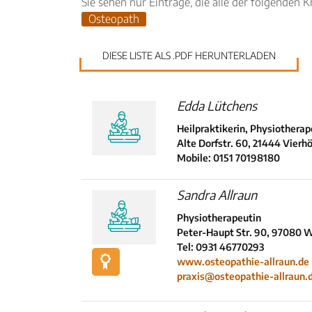
Sie sehen nur Einträge, die alle der folgenden Kr
Osteopath
DIESE LISTE ALS .PDF HERUNTERLADEN
Edda Lütchens
Heilpraktikerin, Physiotherap
Alte Dorfstr. 60, 21444 Vierh
Mobile: 0151 70198180
Sandra Allraun
Physiotherapeutin
Peter-Haupt Str. 90, 97080 
Tel: 0931 46770293
www.osteopathie-allraun.de
praxis@osteopathie-allraun.