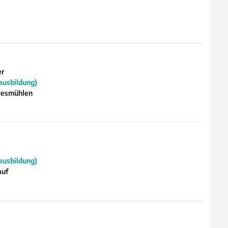
er
ausbildung)
evesmühlen
ausbildung)
auf