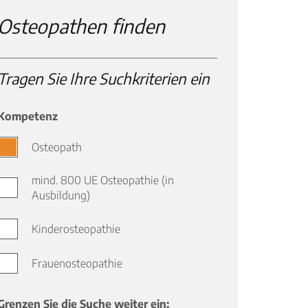
Osteopathen finden
INHALTSTYP
Tragen Sie Ihre Suchkriterien ein
Therapeuten
Schulen
Kompetenz
Krankenkassen
Osteopath
Neuigkeiten
Kleinanzeigen
mind. 800 UE Osteopathie (in
Ausbildung)
Veranstaltungen
Inhaltsseiten
Kinderosteopathie
Frauenosteopathie
Grenzen Sie die Suche weiter ein: