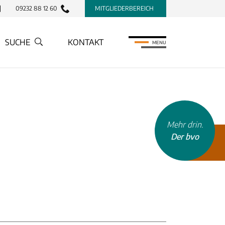
09232 88 12 60
MITGLIEDERBEREICH
SUCHE
KONTAKT
MENU
INHALTSTYP
Mehr drin.
Therapeuten
Der bvo
Schulen
Krankenkassen
Neuigkeiten
Kleinanzeigen
Veranstaltungen
Inhaltsseiten