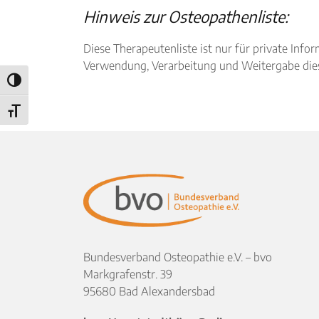
Hinweis zur Osteopathenliste:
Diese Therapeutenliste ist nur für private I
Verwendung, Verarbeitung und Weitergabe diese
Umschalten auf hohe Kontraste
Schrift vergrößern
Bundesverband Osteopathie e.V. – bvo
Markgrafenstr. 39
95680 Bad Alexandersbad