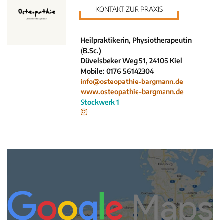
Krankenkassen
KONTAKT ZUR PRAXIS
Neuigkeiten
Kleinanzeigen
Heilpraktikerin, Physiotherapeutin
Veranstaltungen
(B.Sc.)
Düvelsbeker Weg 51, 24106 Kiel
Inhaltsseiten
Mobile: 0176 56142304
info@osteopathie-bargmann.de
www.osteopathie-bargmann.de
Stockwerk 1