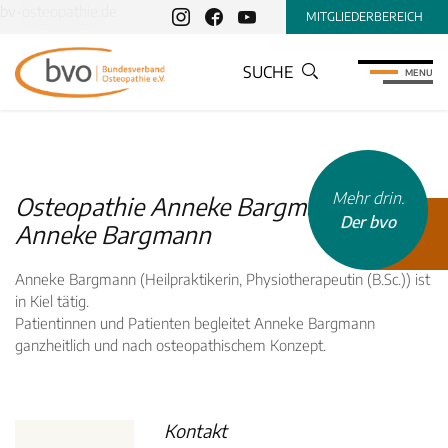
bv-osteopathie.de
MITGLIEDERBEREICH
SUCHE
MENU
Mehr drin.
Osteopathie Anneke Bargmann,
Der bvo
Anneke Bargmann
Anneke Bargmann (Heilpraktikerin, Physiotherapeutin (B.Sc.)) ist
in Kiel tätig.
Patientinnen und Patienten begleitet Anneke Bargmann
ganzheitlich und nach osteopathischem Konzept.
INHALTSTYP
Therapeuten
Schulen
Kontakt