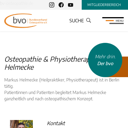
bv-osteopathie.de
MITGLIEDERBEREICH
SUCHE
MENU
Mehr drin.
Osteopathie & Physiotherapie, Markus
Der bvo
Helmecke
Markus Helmecke (Heilpraktiker, Physiotherapeut) ist in Berlin
tätig.
Patientinnen und Patienten begleitet Markus Helmecke
ganzheitlich und nach osteopathischem Konzept.
INHALTSTYP
Therapeuten
Schulen
Kontakt