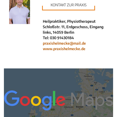
Krankenkassen
KONTAKT ZUR PRAXIS
Neuigkeiten
Kleinanzeigen
Heilpraktiker, Physiotherapeut
Veranstaltungen
Schloßstr. 11, Erdgeschoss, Eingang
Inhaltsseiten
links, 14059 Berlin
Tel: 030 91430184
praxishelmecke@mail.de
www.praxishelmecke.de