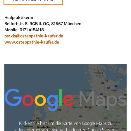
Neuigkeiten
Kleinanzeigen
Heilpraktikerin
Belfortstr. 8, RGB II. OG, 81667 München
Veranstaltungen
Mobile: 0171 4184118
Inhaltsseiten
praxis@osteopathie-kaufer.de
www.osteopathie-kaufer.de
Klicken Sie hier um die Karte von Google Maps zu
laden. Hierbei wird eine Verbindung zu Google Servern