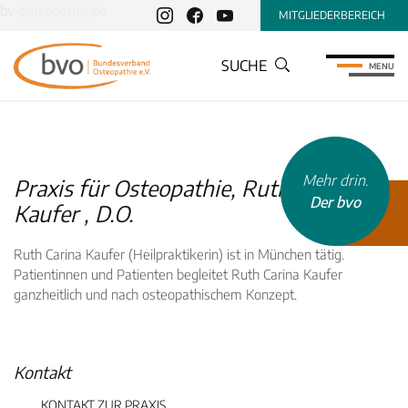
bv-osteopathie.de
MITGLIEDERBEREICH
SUCHE
MENU
Mehr drin.
Praxis für Osteopathie, Ruth Carina
Der bvo
Kaufer , D.O.
Ruth Carina Kaufer (Heilpraktikerin) ist in München tätig.
Patientinnen und Patienten begleitet Ruth Carina Kaufer
ganzheitlich und nach osteopathischem Konzept.
INHALTSTYP
Therapeuten
Kontakt
Schulen
Krankenkassen
KONTAKT ZUR PRAXIS